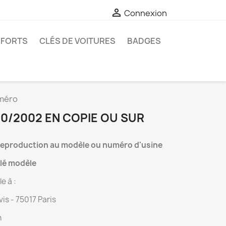

Connexion
-FORTS
CLÉS DE VOITURES
BADGES
uméro
0/2002 EN COPIE OU SUR
Reproduction au modèle ou numéro d'usine
clé modèle
e à :
is - 75017 Paris
n