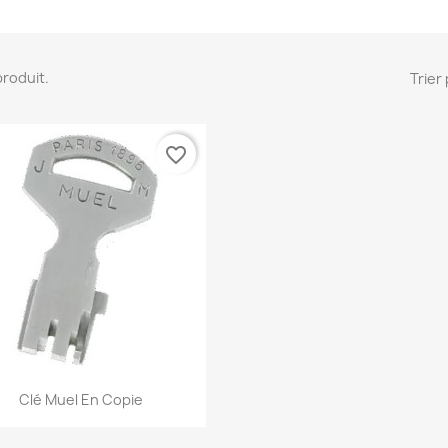
 produit.
Trier 
favorite_border
Aperçu rapide

Clé Muel En Copie