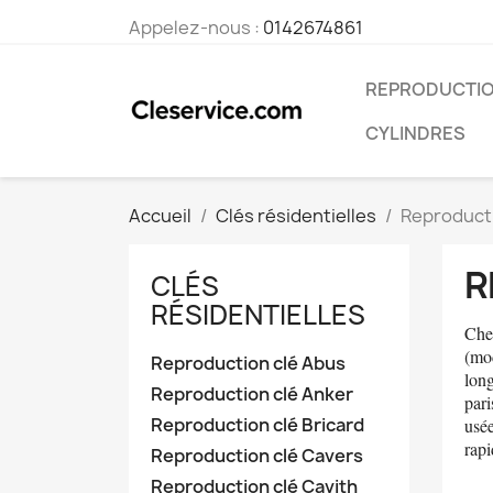
Appelez-nous :
0142674861
REPRODUCTIO
CYLINDRES
Accueil
Clés résidentielles
Reproducti
R
CLÉS
RÉSIDENTIELLES
Che
(mod
Reproduction clé Abus
lon
Reproduction clé Anker
pari
Reproduction clé Bricard
usée
rapi
Reproduction clé Cavers
Reproduction clé Cavith