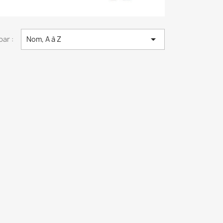

par :
Nom, A à Z