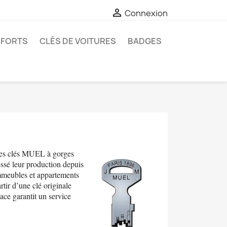

Connexion
-FORTS
CLÉS DE VOITURES
BADGES
nes clés MUEL à gorges
essé leur production depuis
mmeubles et appartements
tir d’une clé originale
lace garantit un service