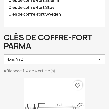
Clés de coffre-fort Stiehm
Clés de coffre-fort Stuv
Clés de coffre-fort Sweden
CLÉS DE COFFRE-FORT
PARMA

Nom, A à Z
Affichage 1-4 de 4 article(s)
favorite_border