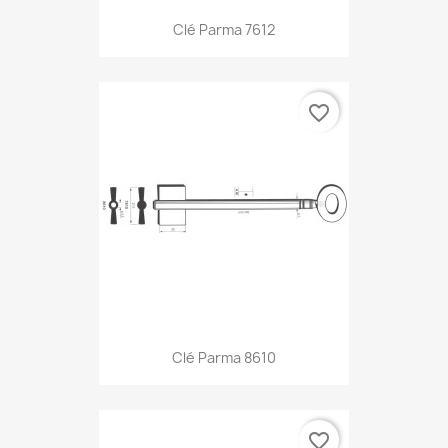
Clé Parma 7612
favorite_border
Clé Parma 8610
favorite_border