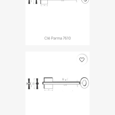
Clé Parma 7610
favorite_border