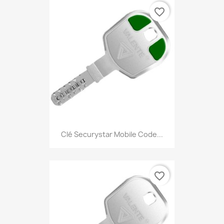
favorite_border
Clé Securystar Mobile Code...
favorite_border