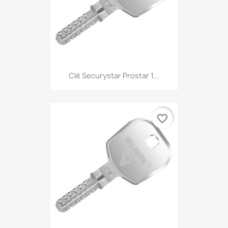
Clé Securystar Prostar 1...
favorite_border