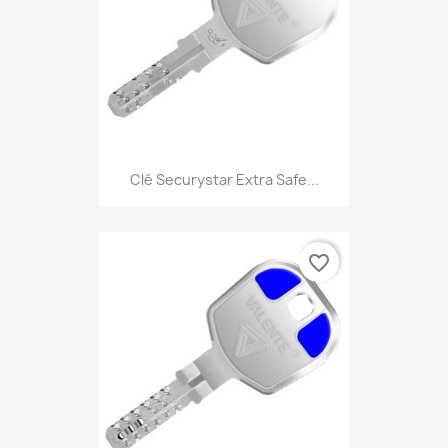
Clé Securystar Extra Safe...
favorite_border