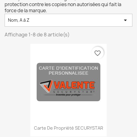
protection contre les copies non autorisées qui fait la
force de la marque.

Nom, A à Z
Affichage 1-8 de 8 article(s)
favorite_border
Carte De Propriété SECURYSTAR