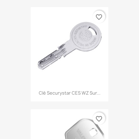
favorite_border
Clé Securystar CES WZ Sur...
favorite_border