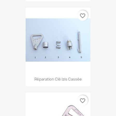
favorite_border
Réparation Clé Izis Cassée
favorite_border