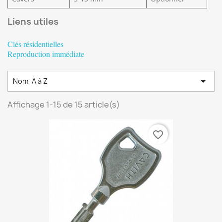
Liens utiles
Clés résidentielles
Reproduction immédiate

Nom, A à Z
Affichage 1-15 de 15 article(s)
favorite_border