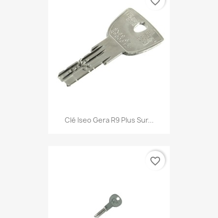
favorite_border
Clé Iseo Gera R9 Plus Sur...
favorite_border