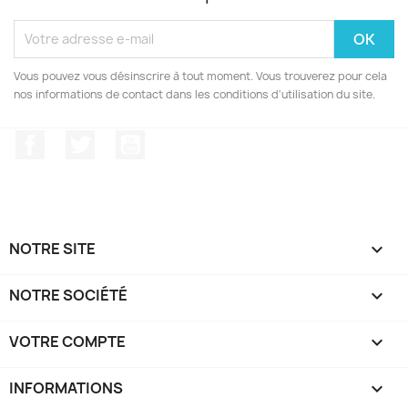
Vous pouvez vous désinscrire à tout moment. Vous trouverez pour cela
nos informations de contact dans les conditions d'utilisation du site.
Facebook
Twitter
YouTube
NOTRE SITE

NOTRE SOCIÉTÉ

VOTRE COMPTE

INFORMATIONS
keyboard_arrow_down