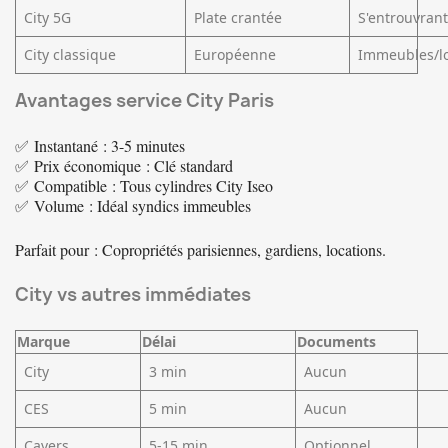
City 5G
Plate crantée
S'entrouvran
City classique
Européenne
Immeubles/l
Avantages service City Paris
✅
Instantané
: 3-5 minutes
✅
Prix économique
: Clé standard
✅
Compatible
: Tous cylindres City Iseo
✅
Volume
: Idéal syndics immeubles
Parfait pour
: Copropriétés parisiennes, gardiens, locations.
City vs autres immédiates
Marque
Délai
Documents
City
3 min
Aucun
CES
5 min
Aucun
Cavers
5-15 min
Optionnel