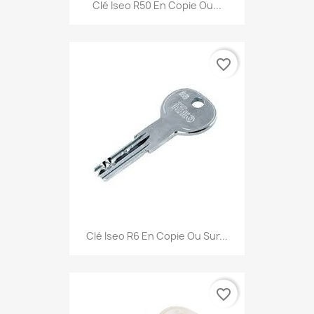
Clé Iseo R50 En Copie Ou...
favorite_border
Clé Iseo R6 En Copie Ou Sur...
favorite_border