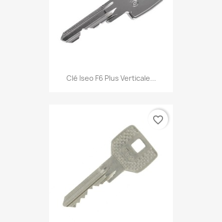
Clé Iseo F6 Plus Verticale...
favorite_border