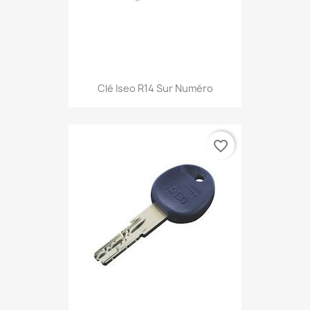
Clé Iseo R14 Sur Numéro
favorite_border