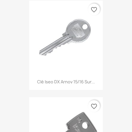
favorite_border
Clé Iseo DX Arnov 15/16 Sur...
favorite_border