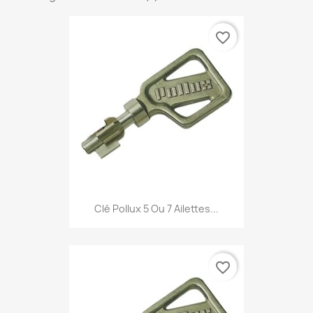
favorite_border
Clé Pollux 5 Ou 7 Ailettes...
favorite_border