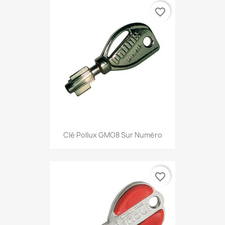
favorite_border
Clé Pollux GMO8 Sur Numéro
favorite_border