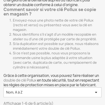
chargeons de la demande auprès du fabricant pour
obtenir un double conforme à celui d’origine.
Comment savoir si votre clé Pollux se copie
en magasin ?
Envoyez‑nous une
photo nette
de votre clé Pollux
(recto et verso) ou présentez‑vous avec la clé en
magasin.
Nous identifions s’il s’agit d’un
modèle recopiable
en
atelier ou d’une clé
protégée par carte de propriété
.
Si la duplication est possible sur place, nous réalisons
immédiatement votre double de clé Pollux.
Si ce n’est pas possible, nous vous proposons la
commande usine
la plus adaptée à votre situation
(avec carte, duplicata de carte, ou remplacement de
cylindre si nécessaire).
Grâce à cette organisation, vous pouvez faire réaliser un
double de clé Pollux
en toute sécurité, tout en respectant
les règles de protection mises en place par le fabricant.

Nom, A à Z
Affichage 1-6 de 6 article(s)