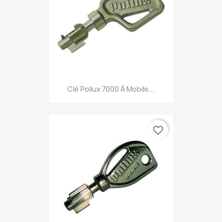
Clé Pollux 7000 À Mobile...
favorite_border