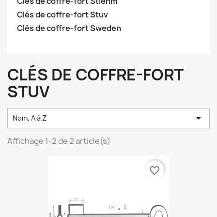
Clés de coffre-fort Stiehm
Clés de coffre-fort Stuv
Clés de coffre-fort Sweden
CLÉS DE COFFRE-FORT
STUV

Nom, A à Z
Affichage 1-2 de 2 article(s)
favorite_border