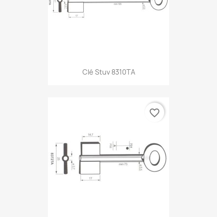
Clé Stuv 8310TA
favorite_border