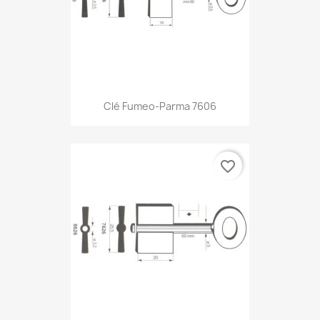
Clé Fumeo-Parma 7606
favorite_border