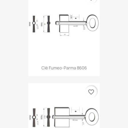
Clé Fumeo-Parma 8606
favorite_border