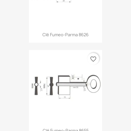
Clé Fumeo-Parma 8626
favorite_border
Clé Fumeo-Parma 8655