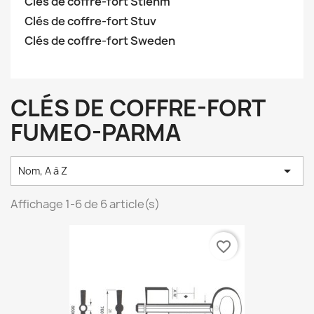
Clés de coffre-fort Stiehm
Clés de coffre-fort Stuv
Clés de coffre-fort Sweden
CLÉS DE COFFRE-FORT
FUMEO-PARMA

Nom, A à Z
Affichage 1-6 de 6 article(s)
favorite_border