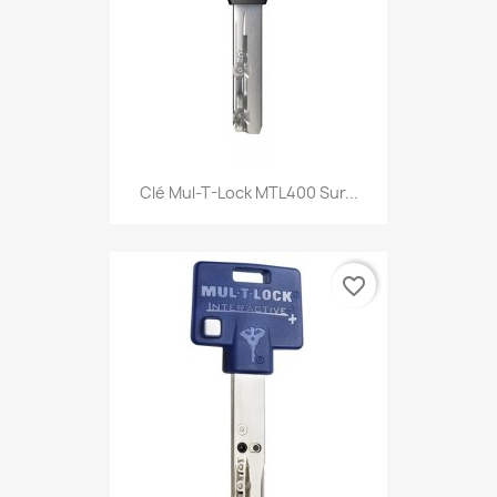
Clé Mul-T-Lock MTL400 Sur...
favorite_border