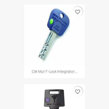
favorite_border
Clé Mul-T-Lock Integrator...
favorite_border