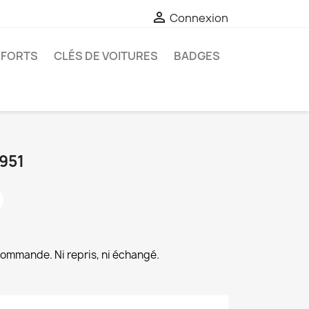

Connexion
-FORTS
CLÉS DE VOITURES
BADGES
951
commande. Ni repris, ni échangé.