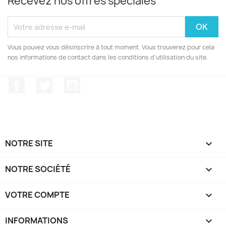
Recevez nos offres spéciales
Vous pouvez vous désinscrire à tout moment. Vous trouverez pour cela
nos informations de contact dans les conditions d'utilisation du site.
Facebook
Twitter
YouTube
NOTRE SITE

NOTRE SOCIÉTÉ

VOTRE COMPTE

INFORMATIONS
keyboard_arrow_down